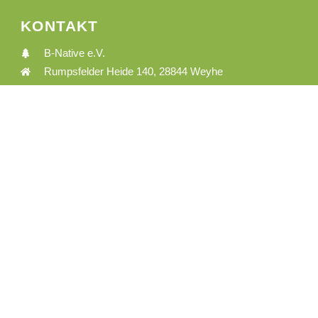
KONTAKT
B-Native e.V.
Rumpsfelder Heide 140, 28844 Weyhe
0157-51764261
info@b-native.de
INFORMATIONEN
Allgemeine Geschäftsbedingungen
Datenschutzerklärung
Impressum
Kontakt
SOZIALE MEDIEN