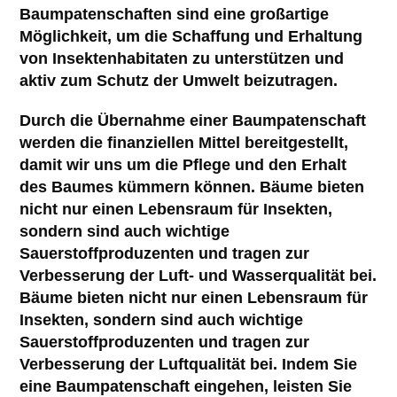
Baumpatenschaften sind eine großartige
Möglichkeit, um die Schaffung und Erhaltung
von Insektenhabitaten zu unterstützen und
aktiv zum Schutz der Umwelt beizutragen.
Durch die Übernahme einer Baumpatenschaft
werden die finanziellen Mittel bereitgestellt,
damit wir uns um die Pflege und den Erhalt
des Baumes kümmern können. Bäume bieten
nicht nur einen Lebensraum für Insekten,
sondern sind auch wichtige
Baum Nr. 17
Baum Nr. 26
Baum Nr. 30
Baum Nr. 45
Sauerstoffproduzenten und tragen zur
Baumart
Baumart
Baumart
Baumart
Verbesserung der Luft- und Wasserqualität bei.
Baum Nr. 19
Baum Nr. 25
Baum Nr. 35
Baum Nr. 24
Baum Nr. 23
Baum Nr. 36
Baum Nr. 34
Baum Nr. 31
Baum Nr. 29
Baum Nr. 41
Baum Nr. 43
Baum 
Baum Nr. 14
Bäume bieten nicht nur einen Lebensraum für
Baum Nr. 18
Baumart
Baum Nr. 12
Baumart
Baumart
Baumart
Baumart
Baumart
Baumart
Baumart
Baum Nr. 33
Baum Nr. 10
Baum Nr. 38
Baumart
Baum Nr. 40
Baumart
Baum Nr. 8
Baumart
Baum Nr. 6
Baum Nr
Baum Nr. 16
Baum Nr. 15
Baum Nr. 27
Baum Nr. 13
Baum Nr. 28
Baum Nr. 20
Baum Nr. 11
Baum Nr. 22
Baum Nr. 37
Baum Nr. 39
Baum Nr. 9
Baum Nr. 42
Baum Nr. 
Baum 
Baum
Baumart
Insekten, sondern sind auch wichtige
Baumart
Baumart
Baumart
Baumart
Baumart
Baumart
Baumart
Baumart
Baumar
Baumart
Baumart
Baumart
Baumart
Baumart
Baumart
Baumart
Baumart
Baumart
Baumart
Baumart
Baumart
Baum
Sauerstoffproduzenten und tragen zur
Baum Nr. 21
Baum Nr. 32
Verbesserung der Luftqualität bei. Indem Sie
Baumart
Baumart
eine Baumpatenschaft eingehen, leisten Sie