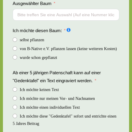
Ausgewählter Baum
✔️
✔️
✔️
✔️
✔️
✔️
✔️
✔️
✔️
✔️
✔️
✔️
✔️
✔️
✔️
✔️
✔️
✔️
✔️
✔️
✔️
✔️
✔️
✔️
✔️
✔️
✔️
✔️
✔️
✔️
✔️
Ich möchte diesen Baum:
✔️
✔️
✔️
✔️
selbst pflanzen
von B-Native e.V. pflanzen lassen (keine weiteren Kosten)
wurde schon gepflanzt
Ab einer 5 jährigen Patenschaft kann auf einer
"Gedenktafel" ein Text eingraviert werden.
Ich möchte keinen Text
Ich möchte nur meinen Vor- und Nachnamen
Ich möchte einen individuellen Text
Ich möchte diese ''Gedenktafel" sofort und entrichte einen
5 Jahres Beitrag